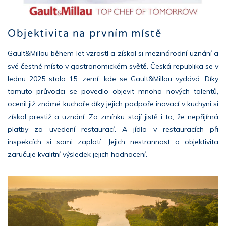
Objektivita na prvním místě
Gault&Millau během let vzrostl a získal si mezinárodní uznání a
své čestné místo v gastronomickém světě. Česká republika se v
lednu 2025 stala 15. zemí, kde se Gault&Millau vydává. Díky
tomuto průvodci se povedlo objevit mnoho nových talentů,
ocenil již známé kuchaře díky jejich podpoře inovací v kuchyni si
získal prestiž a uznání. Za zmínku stojí jistě i to, že nepřijímá
platby za uvedení restaurací. A jídlo v restauracích při
inspekcích si sami zaplatí. Jejich nestrannost a objektivita
zaručuje kvalitní výsledek jejich hodnocení.