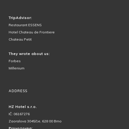
HOTEL SURROUNDINGS
TripAdvisor:
Restaurant ESSENS
Hotel Chateau de Frontiere
Chateau Petit
They wrote about us:
Forbes
Millenium
ADDRESS
HZ Hotel s.r.o.
IČ: 06167276
Zaoralova 3045/1e, 628 00 Brno
Provozovna: