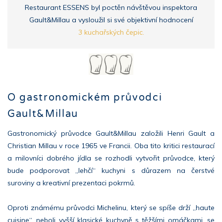
Restaurant ESSENS byl poctěn návštěvou inspektora
Gault&Millau a vysloužil si své objektivní hodnocení
3 kuchařských čepic.
O gastronomickém průvodci
Gault&Millau
Gastronomický průvodce Gault&Millau založili Henri Gault a
Christian Millau v roce 1965 ve Francii. Oba tito kritici restaurací
a milovníci dobrého jídla se rozhodli vytvořit průvodce, který
bude podporovat „lehčí“ kuchyni s důrazem na čerstvé
suroviny a kreativní prezentaci pokrmů.
Oproti známému průvodci Michelinu, který se spíše drží „haute
cuisine“, neboli vyšší klasické kuchyně s těžšími omáčkami, se