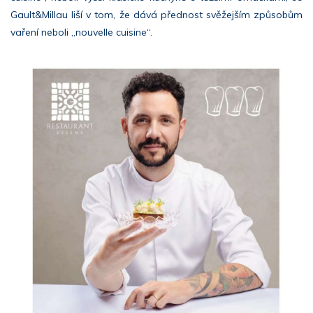
Gault&Millau liší v tom, že dává přednost svěžejším způsobům
vaření neboli „nouvelle cuisine“.