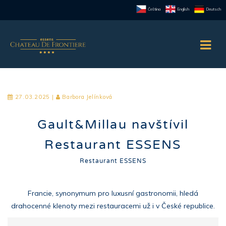
Čeština
English
Deutsch
27.03.2025 |
Barbora Jelínková
Gault&Millau navštívil
Restaurant ESSENS
Restaurant ESSENS
Francie, synonymum pro luxusní gastronomii, hledá
drahocenné klenoty mezi restauracemi už i v České republice.