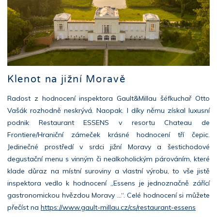
Klenot na jižní Moravě
Radost z hodnocení inspektora Gault&Millau šéfkuchař Otto
Vašák rozhodně neskrývá. Naopak. I díky němu získal luxusní
podnik Restaurant ESSENS v resortu Chateau de
Frontiere/Hraniční zámeček krásné hodnocení tří čepic.
Jedinečné prostředí v srdci jižní Moravy a šestichodové
degustační menu s vinným či nealkoholickým párováním, které
klade důraz na místní suroviny a vlastní výrobu, to vše jistě
inspektora vedlo k hodnocení „Essens je jednoznačně zářící
gastronomickou hvězdou Moravy …“. Celé hodnocení si můžete
přečíst na
https://www.gault-millau.cz/cs/restaurant-essens