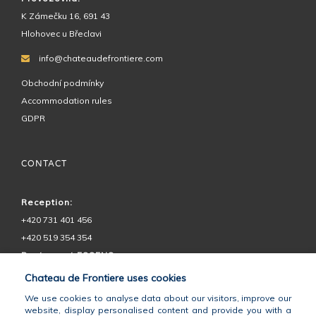
K Zámečku 16, 691 43
Hlohovec u Břeclavi
info@chateaudefrontiere.com
Obchodní podmínky
Accommodation rules
GDPR
CONTACT
Reception:
+420 731 401 456
+420 519 354 354
Restaurant ESSENS:
+420 730 575 555
Chateau de Frontiere uses cookies
Chateau Petit:
We use cookies to analyse data about our visitors, improve our
+420 602 728 292
website, display personalised content and provide you with a