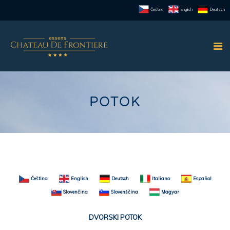
Čeština
English
Deutsch
POTOK
Čeština
English
Deutsch
Italiano
Español
Slovenčina
Slovenščina
Magyar
DVORSKI POTOK