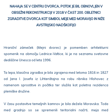
NAHAJA SE V CENTRU DVORCA, POTOK JE BIL OBNOVLJEN V
OBSEŽNI REKONSTRUKCIJI V 2018 V ČAST 200. OBLETNICI
ZGRADITVE DVORCA KOT SIMBOL MEJE MED MORAVIJO IN NIŽE
AVSTRIJSKO NADŠKOFIJO
Hraniční zámeček (Mejni dvorec) je pomemben arhitekturni
spomenik na območju Lednice-Valtice, ki je na seznamu svetovne
dediščine Unesca od leta 1996.
Ta lepa, klasična zgradba je bila zgrajena med letoma 1816 in 1827
od Jana I. Josefa iz Lihtenštajna na robu ribnika Hlohovec z
namenom sprostitve in počitka ter služila kot poletna rezidenca
plemiške družine.
V času postavitve temeljnih kamnov je bila dežela Moravska. Toda
med gradnjo so se spremenili teritorialni načrti, meja med