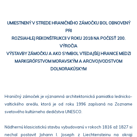
UMIESTNENÝ V STREDE HRANIČNÉHO ZÁMOČKU BOL OBNOVENÝ
PRI
ROZSIAHLEJ REKONŠTRUKCII V ROKU 2018 NA POČESŤ 200.
VÝROČIA
VÝSTAVBY ZÁMOČKU A AKO SYMBOL VTEDAJŠEJ HRANICE MEDZI
MARKGRÓFSTVOM MORAVSKÝM A ARCIVOJVODSTVOM
DOLNORAKÚSKYM
Hraničný zámoček je významná architektonická pamiatka lednicko-
valtického areálu, ktorá je od roku 1996 zapísaná na Zozname
svetového kultúrneho dedičstva UNESCO.
Nádhernú klasicistickú stavbu vybudovanú v rokoch 1816 až 1827 si
nechal postaviť Johann I. Joseph z Liechtensteinu na okraji