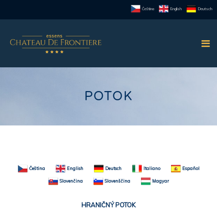
Čeština
English
Deutsch
POTOK
Čeština
English
Deutsch
Italiano
Español
Slovenčina
Slovenščina
Magyar
HRANIČNÝ POTOK