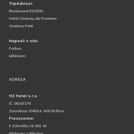
TripAdvisor:
Restaurant ESSENS
Hotel Chateau de Frontiere
Chateau Petit
Napsali o nás:
Forbes
Millenium
ADRESA
HZ Hotel s.r.o.
IČ: 06167276
Zaoralova 3045/1e, 628 00 Brno
Provozovna:
K Zámečku 16, 691 43
Hlohovec u Břeclavi