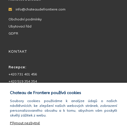
info@chateaudefrontiere.com
Obchodní podmínky
Ubytovací řád
GDPR
KONTAKT
Recepce:
+420 731 401 456
+420 519 354 354
Restaurant ESSENS:
Chateau de Frontiere používá cookies
+420 730 575 555
Soubory cookies používáme k analýze údajů o našich
Chateau Petit:
návštěvnících, ke zlepšení našich webových stránek, zobrazení
+420 602 728 292
personalizovaného obsahu a k tomu, abychom vám poskytli
skvělý zážitek z webu.
GPS:
48°46'49.746"N, 16°45'28.063"E
Přijmout nezbytné