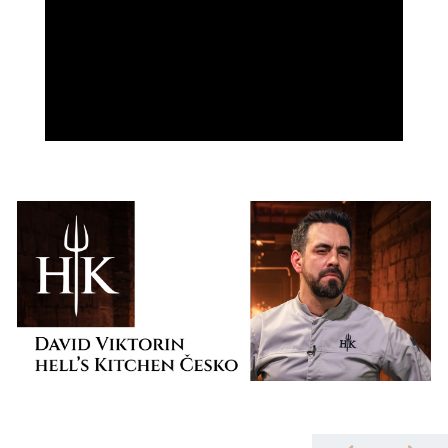
Hraniční zámeček je kromě zámku i Hotel**** Superior, à la carte
restaurant Chateau Petit, luxusní Restaurant ESSENS, vinný sklep i
cyklobistro Les Vélos. Areál disponuje vyhřívaným venkovním
bazénem a moderním wellness. Turistické centrum tak nabízí svým
klientům kompletní servis s maximálním vyžitím. Mimo běžné
rekreace je možné v areálu zámečku zajistit romantickou svatbu,
oslavu narozenin, promoce či firemní teambuilding. Pro zájemce o
školení je k dispozici technicky vybavená konferenční místnost a v
prostorách zámeckého vinného sklepa je možné zajistit degustaci
moravských vín.