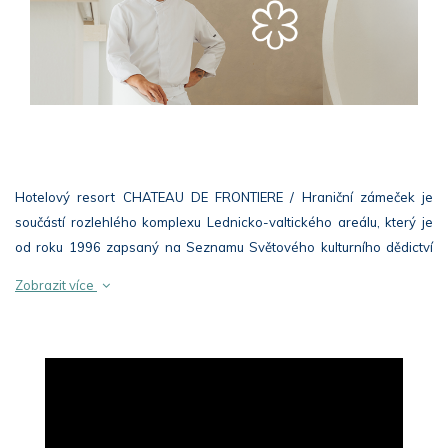
Hotelový resort CHATEAU DE FRONTIERE / Hraniční zámeček je
součástí rozlehlého komplexu Lednicko-valtického areálu, který je
od roku 1996 zapsaný na Seznamu Světového kulturního dědictví
UNESCO. Okouzlující krajinný celek o rozloze 283 km² při hranici s
Zobrazit více
Rakouskem je pokládán za nejrozsáhlejší komponovanou krajinu v
Evropě a možná i na světě.
Nádherná klasicistní stavba zámečku propojuje, stejně jako ostatní
stavby Lednicko-valtického areálu, unikátní architekturu s okolní
přírodou a harmonicky a přirozeně zapadá do malebné krajiny
vzácných lužních lesů. Součástí areálu Chateau de Frontiere /