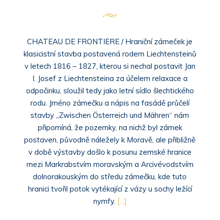
CHATEAU DE FRONTIERE / Hraniční zámeček je
klasicistní stavba postavená rodem Liechtensteinů
v letech 1816 – 1827, kterou si nechal postavit Jan
I. Josef z Liechtensteina za účelem relaxace a
odpočinku, sloužil tedy jako letní sídlo šlechtického
rodu. Jméno zámečku a nápis na fasádě průčelí
stavby „Zwischen Österreich und Mähren“ nám
připomíná, že pozemky, na nichž byl zámek
postaven, původně náležely k Moravě, ale přibližně
v době výstavby došlo k posunu zemské hranice
mezi Markrabstvím moravským a Arcivévodstvím
dolnorakouským do středu zámečku, kde tuto
hranici tvořil potok vytékající z vázy u sochy ležící
nymfy.
[...]