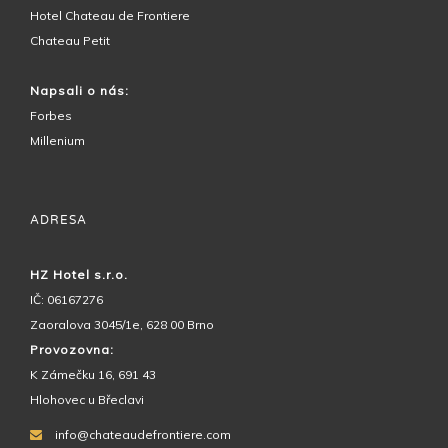
Hotel Chateau de Frontiere
Chateau Petit
Napsali o nás:
Forbes
Millenium
ADRESA
HZ Hotel s.r.o.
IČ: 06167276
Zaoralova 3045/1e, 628 00 Brno
Provozovna:
K Zámečku 16, 691 43
Hlohovec u Břeclavi
info@chateaudefrontiere.com