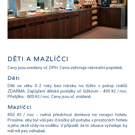
DĚTI A MAZLÍČCI
Ceny jsou uvedeny vč. DPH. Cena zahrnuje rekreační poplatek.
Děti
Děti ve věku 0-2 roky bez nároku na lůžko v pokoji rodičů
ZDARMA. Zapůjčení dětské postýlky vč. lůžkovin - 400 Kč / noc.
Přistýlka - 800 Kč / noc. Ceny jsou vč. snídaně.
Mazlíčci
650 Kč / noc - nutná předchozí domluva na recepci hotelu.
Prosíme, aby byl váš pes či kočka při pohybu v prostorách hotelu
a jeho okolí vždy na vodítku. V případě, že to situace vyžaduje, by
měl mít pes náhubek.